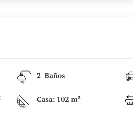
2 Baños
:
Casa: 102
m²