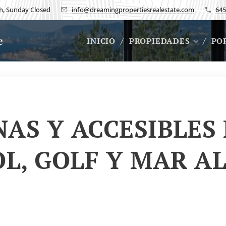
h, Sunday Closed
info@dreamingpropertiesrealestate.com
645
te
INICIO
PROPIEDADES
PO
AS Y ACCESIBLES 
OL, GOLF Y MAR A