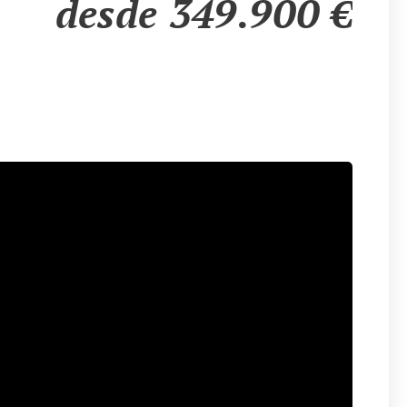
desde 349.900
€