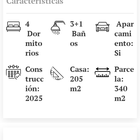
Características
4
3+1
Apar
Dor
Bañ
cami
mito
os
ento:
rios
Si
Cons
Casa:
Parce
trucc
205
la:
ión:
m2
340
2025
m2