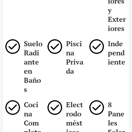
iores
y
Exter
iores
Suelo
Pisci
Inde
Radi
na
pend
ante
Priva
iente
en
da
Baño
s
Coci
Elect
8
na
rodo
Pane
Com
mést
les
pleta
icos
Solar