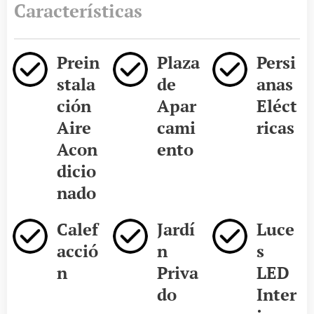
Características
Prein
Plaza
Persi
stala
de
anas
ción
Apar
Eléct
Aire
cami
ricas
Acon
ento
dicio
nado
Calef
Jardí
Luce
acció
n
s
n
Priva
LED
do
Inter