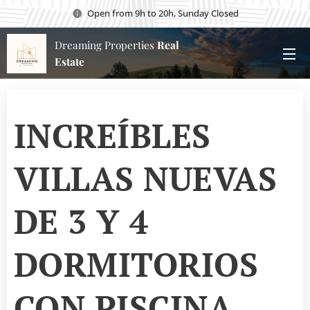
Open from 9h to 20h, Sunday Closed
Dreaming Properties
Real
Estate
INCREÍBLES
VILLAS NUEVAS
DE 3 Y 4
DORMITORIOS
CON PISCINA