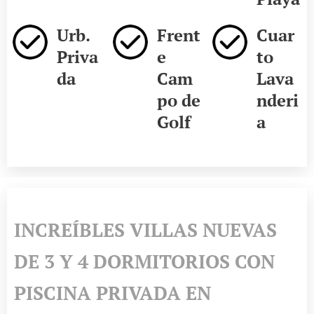
Urb.
Frent
Cuar
Priva
e
to
da
Cam
Lava
po de
nderi
Golf
a
INCREÍBLES VILLAS NUEVAS
DE 3 Y 4 DORMITORIOS CON
PISCINA PRIVADA EN