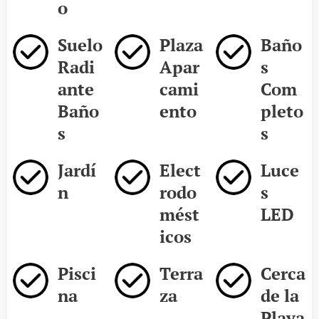
o
Suelo
Plaza
Baño
Radi
Apar
s
ante
cami
Com
Baño
ento
pleto
s
s
Jardí
Elect
Luce
n
rodo
s
mést
LED
icos
Pisci
Terra
Cerca
na
za
de la
Playa