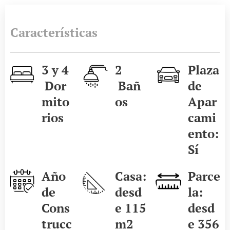
Características
3 y 4
2
Plaza
Dor
Bañ
de
mito
os
Apar
rios
cami
ento:
Sí
Año
Casa:
Parce
de
desd
la:
Cons
e 115
desd
trucc
m2
e 356