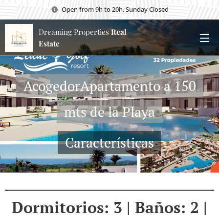
Open from 9h to 20h, Sunday Closed
Dreaming Properties
Real
Estate
AcogedorApartamento a 150
mts de la Playa
Características
Dormitorios: 3 | Baños: 2 |