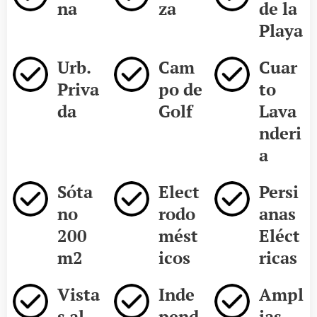
na
za
de la
Playa
Urb.
Cam
Cuar
Priva
po de
to
da
Golf
Lava
nderi
a
Sóta
Elect
Persi
no
rodo
anas
200
mést
Eléct
m2
icos
ricas
Vista
Inde
Ampl
s al
pend
ias