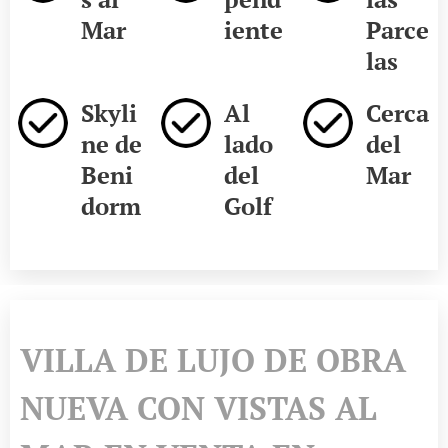
Mar
iente
Parce
las
Skyli
Al
Cerca
ne de
lado
del
Beni
del
Mar
dorm
Golf
VILLA DE LUJO DE OBRA
NUEVA CON VISTAS AL