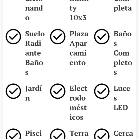
nand
ty
pleta
o
10x3
Suelo
Plaza
Baño
Radi
Apar
s
ante
cami
Com
Baño
ento
pleto
s
s
Jardí
Elect
Luce
n
rodo
s
mést
LED
icos
Pisci
Terra
Cerca