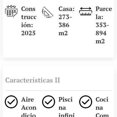
Cons
Casa:
Parce
trucc
273-
la:
ión:
386
353-
2025
m2
894
m2
Características II
Aire
Pisci
Coci
Acon
na
na
dicio
infini
Com