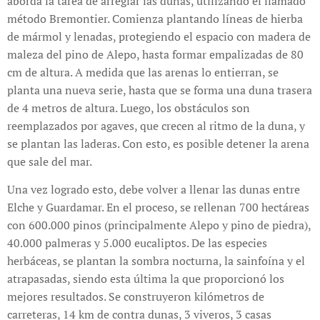
aborda la tarea de arreglar las dunas, utilizando el llamado
método Bremontier. Comienza plantando líneas de hierba
de mármol y lenadas, protegiendo el espacio con madera de
maleza del pino de Alepo, hasta formar empalizadas de 80
cm de altura. A medida que las arenas lo entierran, se
planta una nueva serie, hasta que se forma una duna trasera
de 4 metros de altura. Luego, los obstáculos son
reemplazados por agaves, que crecen al ritmo de la duna, y
se plantan las laderas. Con esto, es posible detener la arena
que sale del mar.
Una vez logrado esto, debe volver a llenar las dunas entre
Elche y Guardamar. En el proceso, se rellenan 700 hectáreas
con 600.000 pinos (principalmente Alepo y pino de piedra),
40.000 palmeras y 5.000 eucaliptos. De las especies
herbáceas, se plantan la sombra nocturna, la sainfoína y el
atrapasadas, siendo esta última la que proporcionó los
mejores resultados. Se construyeron kilómetros de
carreteras, 14 km de contra dunas, 3 viveros, 3 casas