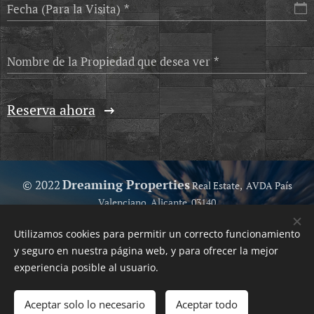
Fecha (Para la Visita)
Nombre de la Propiedad que desea ver
Reserva ahora
Dreaming Properties
© 2022
Real Estate, AVDA País
Valenciano, Alicante, 03140
Because we love help you...
Utilizamos cookies para permitir un correcto funcionamiento
Your Trusted Real Estate
Cookies
y seguro en nuestra página web, y para ofrecer la mejor
experiencia posible al usuario.
Idiomas
Español
English
Polski
Svenska
Français
Nederlands
Aceptar solo lo necesario
Aceptar todo
Български
Deutsch