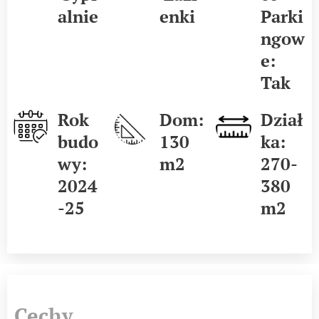
alnie
enki
Parki
ngow
e:
Tak
Rok
Dom:
Dział
budo
130
ka:
wy:
m2
270-
2024
380
-25
m2
Cechy