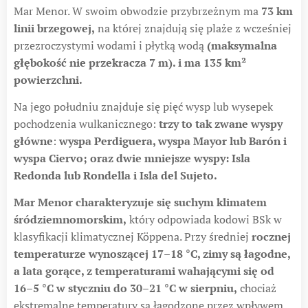
Mar Menor. W swoim obwodzie przybrzeżnym ma
73 km
linii brzegowej,
na której znajdują się plaże z wcześniej
przezroczystymi wodami i płytką wodą
(maksymalna
głębokość nie przekracza 7 m). i ma 135 km²
powierzchni.
Na jego południu znajduje się pięć wysp lub wysepek
pochodzenia wulkanicznego:
trzy to tak zwane wyspy
główne
:
wyspa Perdiguera, wyspa Mayor lub Barón i
wyspa Ciervo; oraz dwie mniejsze wyspy: Isla
Redonda lub Rondella i Isla del Sujeto.
Mar Menor charakteryzuje się suchym klimatem
śródziemnomorskim,
który odpowiada kodowi BSk w
klasyfikacji klimatycznej Köppena. Przy średniej
rocznej
temperaturze wynoszącej 17–18 °C, zimy są łagodne,
a lata gorące, z temperaturami wahającymi się od
16–5 °C w styczniu do 30–21 °C w sierpniu,
chociaż
ekstremalne temperatury są łagodzone przez wpływem