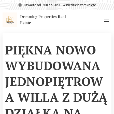
Otwarte od 9:00 do 20:00, w niedzielę zamknięte
Dreaming Properties
Real
Estate
PIĘKNA NOWO
WYBUDOWANA
JEDNOPIĘTROW
A WILLA Z DUŻĄ
DZIAŁKĄ NA