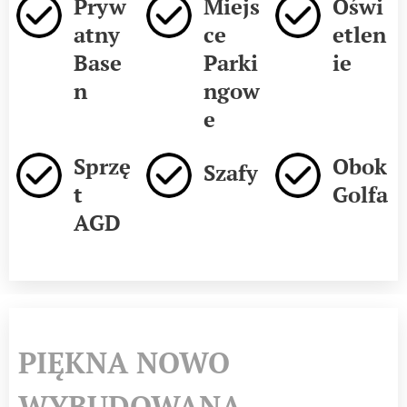
Pryw
Miejs
Oświ
atny
ce
etlen
Base
Parki
ie
n
ngow
e
Sprzę
Obok
Szafy
t
Golfa
AGD
PIĘKNA NOWO
WYBUDOWANA