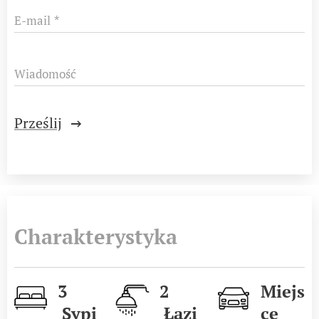
E-mail
Wiadomość
Prześlij
Charakterystyka
3
2
Miejs
Sypi
Łazi
ce