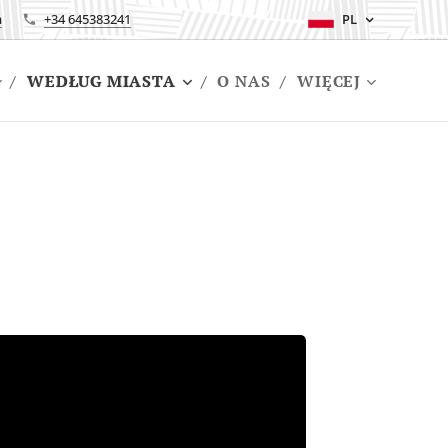
m
+34 645383241
PL
WEDŁUG MIASTA
O NAS
WIĘCEJ