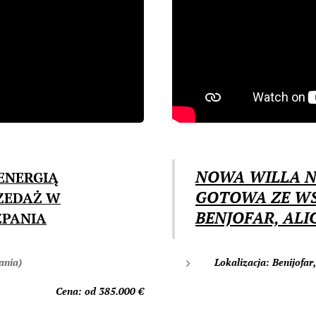
NOWA WILLA N
ENERGIĄ
GOTOWA ZE W
ZEDAŻ W
BENJOFAR, ALI
ZPANIA
ania)
Lokalizacja: Benijofar
Cena: od 385.000
€