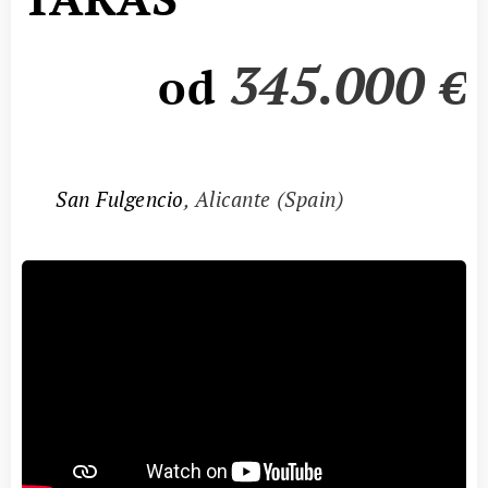
345.0
00
od
€
📍
San Fulgencio
, Alicante (Spain)