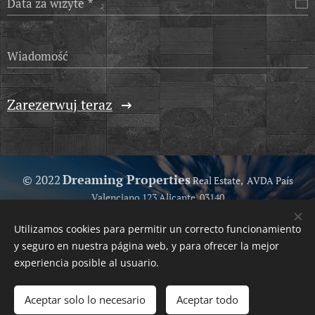
Data za wizyte
Wiadomość
Zarezerwuj teraz
Dreaming Properties
© 2022
Real Estate, AVDA País
Valenciano 123 Alicante, 03140
Because we love help you...
Utilizamos cookies para permitir un correcto funcionamiento
Your Trusted Real Estate
Ciasteczka
y seguro en nuestra página web, y para ofrecer la mejor
experiencia posible al usuario.
Języki
Español
English
Polski
Svenska
Français
Nederlands
Aceptar solo lo necesario
Aceptar todo
Български
Deutsch