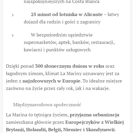
najspokojniejszych na Costa Blanca
🛫
25 minut od lotniska w Alicante
– łatwy
dojazd dla rodzin i gości z zagranicy
🛍 W bezpośrednim sąsiedztwie
supermarketów, aptek, banków, restauracji,
kawiarni i punktów usługowych
Dzięki ponad
300 słonecznym dniom w roku
oraz
łagodnym zimom, klimat La Mariny uznawany jest za
jeden z
najzdrowszych w Europie
. To idealne miejsce
zarówno na życie przez cały rok, jak i na wakacje.
🧑‍🤝‍🧑
Międzynarodowa społeczność
La Marina to tętniąca życiem,
przyjazna urbanizacja
zamieszkana głównie przez
Europejczyków z Wielkiej
Brytanii, Holandii, Belgii, Niemiec i Skandynawii
.