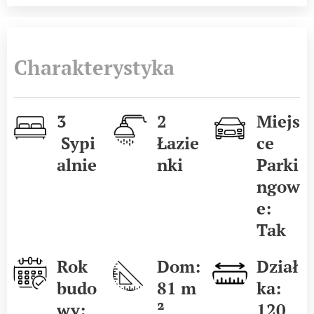
Charakterystyka
3
2
Miejs
Sypi
Łazie
ce
alnie
nki
Parki
ngow
e:
Tak
Rok
Dom:
Dział
budo
81
m
ka:
wy:
²
120