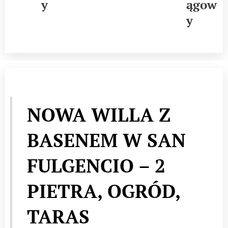
y
ągow
y
NOWA WILLA Z
BASENEM W SAN
FULGENCIO – 2
PIETRA, OGRÓD,
TARAS