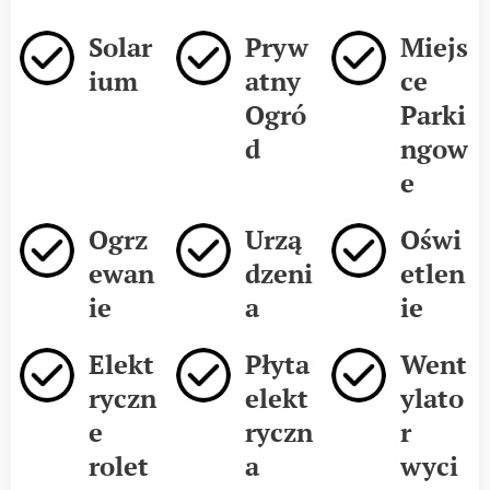
Solar
Pryw
Miejs
ium
atny
ce
Ogró
Parki
d
ngow
e
Ogrz
Urzą
Oświ
ewan
dzeni
etlen
ie
a
ie
Elekt
Płyta
Went
ryczn
elekt
ylato
e
ryczn
r
rolet
a
wyci