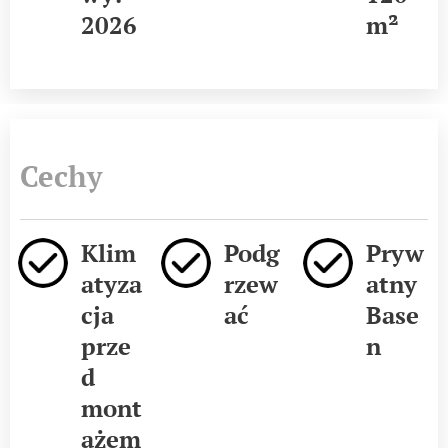
2026
m²
Cechy
Klim
Podg
Pryw
atyza
rzew
atny
cja
ać
Base
prze
n
d
mont
ażem