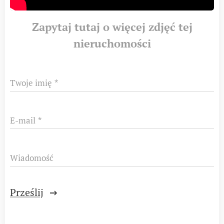
Zapytaj tutaj o więcej zdjęć tej
nieruchomości
Twoje imię
E-mail
Wiadomość
Prześlij