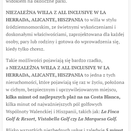
widokiem na okoliczne parki.
NIEZALEŻNA WILLA Z ALL INCLUSIVE W LA
HERRADA, ALICANTE, HISZPANIA
to willa w stylu
śródziemnomorskim, ze świetnymi wykończeniami i
doskonałymi właściwościami, zaprojektowana dla każdej
osoby, pary lub rodziny i gotowa do wprowadzenia się,
kiedy tylko chcesz.
Takie możliwości pojawiają się bardzo rzadko,
a
NIEZALEŻNA WILLA Z ALL INCLUSIVE W LA
HERRADA, ALICANTE, HISZPANIA
to jedna z tych
nieruchomości, które pojawiają się raz w życiu, położona
w cichym, bezpiecznym i uprzywilejowanym miejscu,
kilka minut od najlepszych plaż na na Costa Blanca,
kilka minut od najważniejszych pól golfowych
Wspólnoty Walenckiej i Hiszpanii, takich jak:
La Finca
Golf & Resort, Vistabella Golf czy La Marquesa Golf.
Blisko wszystkich niezbędnych usług i zaledwie
5 minut