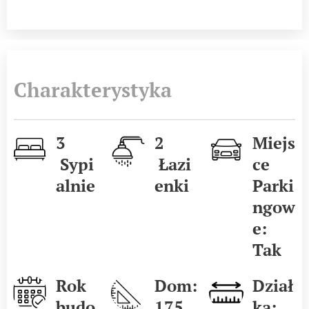
Charakterystyka
3
2
Miejs
Sypi
Łazi
ce
alnie
enki
Parki
ngow
e:
Tak
Rok
Dom:
Dział
budo
175
ka: