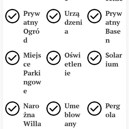
Pryw
Urzą
Pryw
atny
dzeni
atny
Ogró
a
Base
d
n
Miejs
Oświ
Solar
ce
etlen
ium
Parki
ie
ngow
e
Naro
Ume
Perg
żna
blow
ola
Willa
any