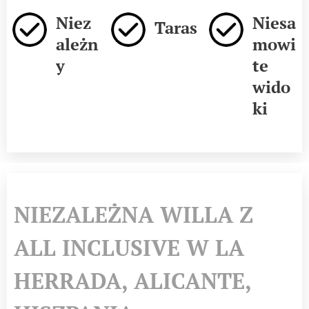
Niez
Niesa
Taras
ależn
mowi
y
te
wido
ki
NIEZALEŻNA WILLA Z
ALL INCLUSIVE W LA
HERRADA, ALICANTE,