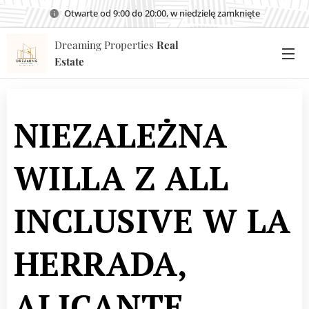
Otwarte od 9:00 do 20:00, w niedzielę zamknięte
Dreaming Properties
Real
Estate
NIEZALEŻNA
WILLA Z ALL
INCLUSIVE W LA
HERRADA,
ALICANTE,