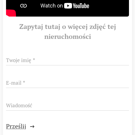
Zapytaj tutaj o więcej zdjęć tej
nieruchomości
Twoje imię
E-mail
Wiadomość
Prześlij