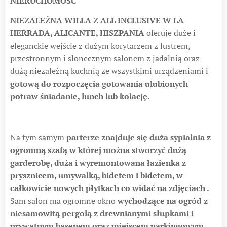
NIERUCHOMOŚĆ
NIEZALEŻNA WILLA Z ALL INCLUSIVE W LA
HERRADA, ALICANTE, HISZPANIA
oferuje duże i
eleganckie wejście z dużym korytarzem z lustrem,
przestronnym i słonecznym salonem z jadalnią oraz
dużą niezależną kuchnią ze wszystkimi urządzeniami i
gotową do rozpoczęcia gotowania ulubionych
potraw śniadanie, lunch lub kolację.
Na tym samym
parterze znajduje się duża sypialnia z
ogromną szafą w której można stworzyć dużą
garderobę, duża i wyremontowana łazienka z
prysznicem, umywalką, bidetem i bidetem, w
całkowicie nowych płytkach co widać na zdjęciach .
Sam salon ma ogromne okno
wychodzące na ogród z
niesamowitą pergolą z drewnianymi słupkami i
prywatnym basenem oraz miejscem parkingowym.