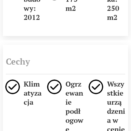
wy:
m2
250
2012
m2
Cechy
Klim
Ogrz
Wszy
atyza
ewan
stkie
cja
ie
urzą
podł
dzeni
ogow
a w
e
cenie