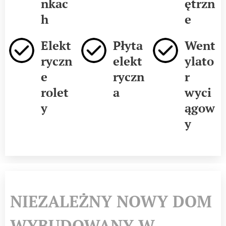
nkac
ętrzn
h
e
Elekt
Płyta
Went
ryczn
elekt
ylato
e
ryczn
r
rolet
a
wyci
y
ągow
y
NIEZALEŻNY NOWY DOM
WYBUDOWANY W