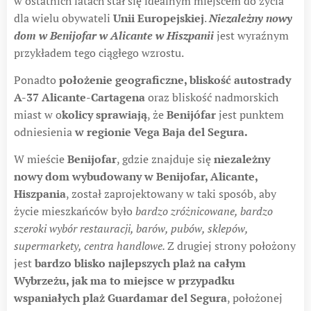
w ostatnich latach stał się idealnym miejscem do życia
dla wielu obywateli
Unii Europejskiej
.
Niezależny nowy
dom w Benijofar w Alicante w Hiszpanii
jest wyraźnym
przykładem tego ciągłego wzrostu.
Ponadto
położenie geograficzne, bliskość autostrady
A-37 Alicante-Cartagena
oraz bliskość nadmorskich
miast w o
kolicy sprawiają
, że
Benijófar
jest punktem
odniesienia
w regionie Vega Baja del Segura.
W mieście
Benijofar
, gdzie znajduje się
niezależny
nowy dom wybudowany w Benijofar, Alicante,
Hiszpania
, został zaprojektowany w taki sposób, aby
życie mieszkańców było
bardzo zróżnicowane, bardzo
szeroki wybór restauracji, barów, pubów, sklepów,
supermarkety, centra handlowe.
Z drugiej strony położony
jest
bardzo blisko najlepszych plaż na całym
Wybrzeżu, jak ma to miejsce w przypadku
wspaniałych plaż Guardamar del Segura
, położonej