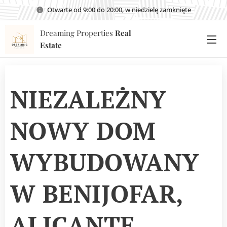
Otwarte od 9:00 do 20:00, w niedzielę zamknięte
Dreaming Properties
Real
Estate
NIEZALEŻNY
NOWY DOM
WYBUDOWANY
W BENIJOFAR,
ALICANTE,