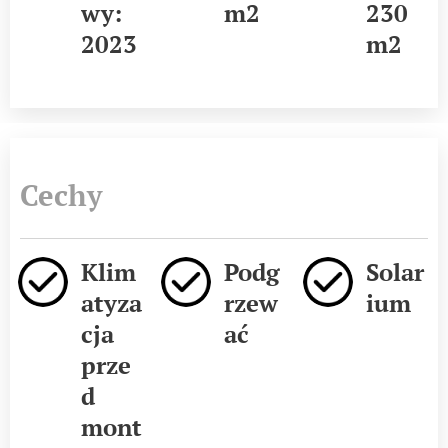
wy:
m2
230
2023
m2
Cechy
Klim
Podg
Solar
atyza
rzew
ium
cja
ać
prze
d
mont