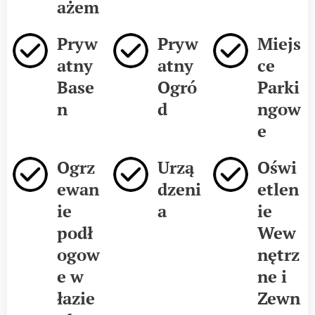
ażem
Pryw
Pryw
Miejs
atny
atny
ce
Base
Ogró
Parki
n
d
ngow
e
Ogrz
Urzą
Oświ
ewan
dzeni
etlen
ie
a
ie
podł
Wew
ogow
nętrz
e w
ne i
łazie
Zewn