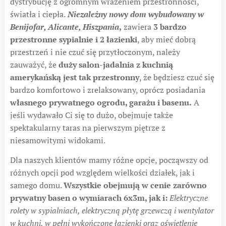
dystrybucję z ogromnym wrażeniem przestronności,
światła i ciepła.
Niezależny nowy dom wybudowany w
Benijofar, Alicante, Hiszpania
,
zawiera
3 bardzo
przestronne sypialnie i 2 łazienki
, aby mieć dobrą
przestrzeń i nie czuć się przytłoczonym, należy
zauważyć, że
duży salon-jadalnia z kuchnią
amerykańską jest tak przestronny
, że będziesz czuć się
bardzo komfortowo i zrelaksowany, oprócz posiadania
własnego prywatnego ogrodu, garażu i basenu.
A
jeśli wydawało Ci się to dużo, obejmuje także
spektakularny taras na pierwszym piętrze z
niesamowitymi widokami.
Dla naszych klientów mamy różne opcje, począwszy od
różnych opcji pod względem wielkości działek, jak i
samego domu.
Wszystkie obejmują w cenie zarówno
prywatny basen o wymiarach 6x3m, jak i:
Elektryczne
rolety w sypialniach, elektryczną płytę grzewczą i wentylator
w kuchni, w pełni wykończone łazienki oraz oświetlenie