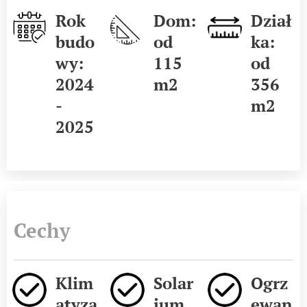
Rok
Dom:
Dział
budo
od
ka:
wy:
115
od
2024
m2
356
-
m2
2025
Cechy
Klim
Solar
Ogrz
atyza
ium
ewan