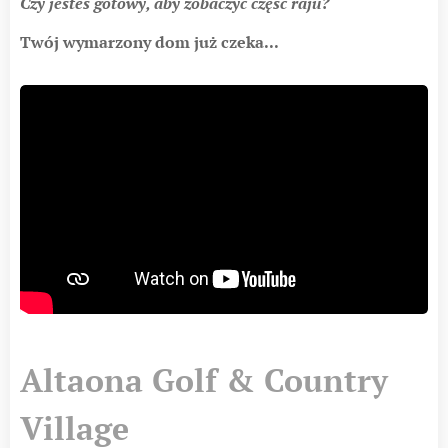
Czy jesteś gotowy, aby zobaczyć część raju?
Twój wymarzony dom już czeka...
Altaona Golf & Country
Village