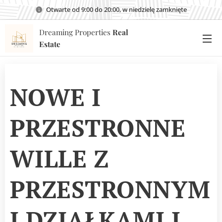
Otwarte od 9:00 do 20:00, w niedzielę zamknięte
Dreaming Properties
Real
Estate
NOWE I
PRZESTRONNE
WILLE Z
PRZESTRONNYM
I DZIAŁKAMI I