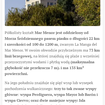
Półkolisty kształt
Mar Menor jest oddzielony od
Morza Śródziemnego pasem piasku o długości 22 km
i szerokości od 100 do 1200 m
, zwanym La Manga del
Mar Menor. W swoim obwodzie przybrzeżnym ma
73 km
linii brzegowej,
na której znajdują się plaże z wcześniej
przezroczystymi wodami i płytką wodą
(maksymalna
głębokość nie przekracza 7 m). i ma 135 km²
powierzchni.
Na jego południu znajduje się pięć wysp lub wysepek
pochodzenia wulkanicznego:
trzy to tak zwane wyspy
główne
:
wyspa Perdiguera, wyspa Mayor lub Barón i
wyspa Ciervo; oraz dwie mniejsze wyspy: Isla