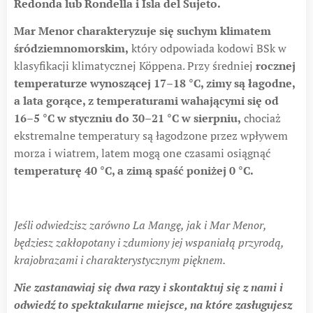
Redonda lub Rondella i Isla del Sujeto.
Mar Menor charakteryzuje się suchym klimatem
śródziemnomorskim,
który odpowiada kodowi BSk w
klasyfikacji klimatycznej Köppena. Przy średniej
rocznej
temperaturze wynoszącej 17–18 °C, zimy są łagodne,
a lata gorące, z temperaturami wahającymi się od
16–5 °C w styczniu do 30–21 °C w sierpniu,
chociaż
ekstremalne temperatury są łagodzone przez wpływem
morza i wiatrem, latem mogą one czasami osiągnąć
temperaturę 40 °C, a zimą spaść poniżej 0 °C.
Jeśli odwiedzisz zarówno La Mangę, jak i Mar Menor,
będziesz zakłopotany i zdumiony jej wspaniałą przyrodą,
krajobrazami i charakterystycznym pięknem.
Nie zastanawiaj się dwa razy i skontaktuj się z nami i
odwiedź to spektakularne miejsce, na które zasługujesz