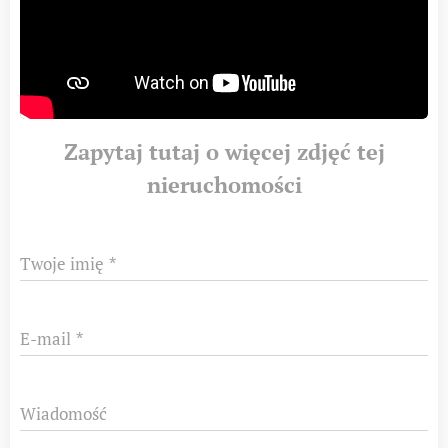
Zapytaj tutaj o więcej zdjęć tej
nieruchomości
Twoje imię
E-mail
Wiadomość