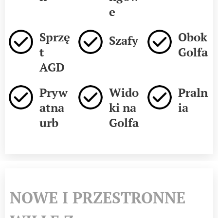
e
Sprzę
Obok
Szafy
t
Golfa
AGD
Pryw
Wido
Praln
atna
ki na
ia
urb
Golfa
NOWE I PRZESTRONNE