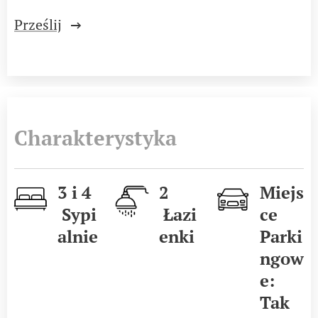
Prześlij
Charakterystyka
3 i 4
2
Miejs
Sypi
Łazi
ce
alnie
enki
Parki
ngow
e:
Tak