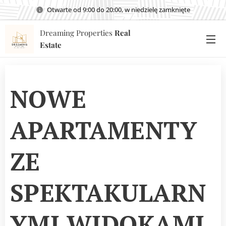
Otwarte od 9:00 do 20:00, w niedzielę zamknięte
Dreaming Properties
Real
Estate
NOWE
APARTAMENTY
ZE
SPEKTAKULARN
YMI WIDOKAMI