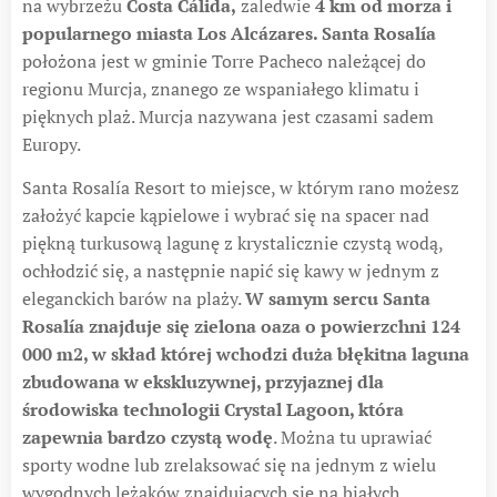
na wybrzeżu
Costa Cálida,
zaledwie
4 km od morza i
popularnego miasta Los Alcázares. Santa Rosalía
położona jest w gminie Torre Pacheco należącej do
regionu Murcja, znanego ze wspaniałego klimatu i
pięknych plaż. Murcja nazywana jest czasami sadem
Europy.
Santa Rosalía Resort to miejsce, w którym rano możesz
założyć kapcie kąpielowe i wybrać się na spacer nad
piękną turkusową lagunę z krystalicznie czystą wodą,
ochłodzić się, a następnie napić się kawy w jednym z
eleganckich barów na plaży.
W samym sercu Santa
Rosalía znajduje się zielona oaza o powierzchni 124
000 m2, w skład której wchodzi duża błękitna laguna
zbudowana w ekskluzywnej, przyjaznej dla
środowiska technologii Crystal Lagoon, która
zapewnia bardzo czystą wodę
. Można tu uprawiać
sporty wodne lub zrelaksować się na jednym z wielu
wygodnych leżaków znajdujących się na białych