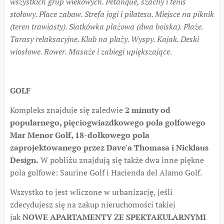
wszystkich grup wiekowych. Petanque, szachy i tenis
stołowy. Place zabaw. Strefa jogi i pilatesu. Miejsce na piknik
(teren trawiasty). Siatkówka plażowa (dwa boiska). Plaże.
Tarasy relaksacyjne. Klub na plaży. Wyspy. Kajak. Deski
wiosłowe. Rower. Masaże i zabiegi upiększające
.
GOLF
Kompleks znajduje się zaledwie
2 minuty od
popularnego, pięciogwiazdkowego pola golfowego
Mar Menor Golf, 18-dołkowego pola
zaprojektowanego przez Dave'a Thomasa i Nicklaus
Design.
W pobliżu znajdują się także dwa inne piękne
pola golfowe: Saurine Golf i Hacienda del Alamo Golf.
Wszystko to jest wliczone w urbanizację, jeśli
zdecydujesz się na zakup nieruchomości takiej
jak
NOWE APARTAMENTY ZE SPEKTAKULARNYMI