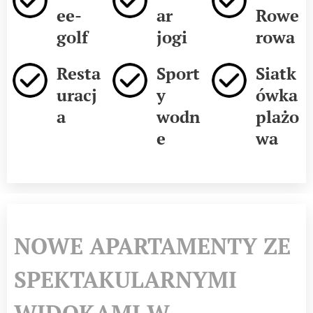
ee-
ar
Rowe
golf
jogi
rowa
Resta
Sport
Siatk
uracj
y
ówka
a
wodn
plażo
e
wa
NOWE APARTAMENTY ZE
SPEKTAKULARNYMI
WIDOKAMI W