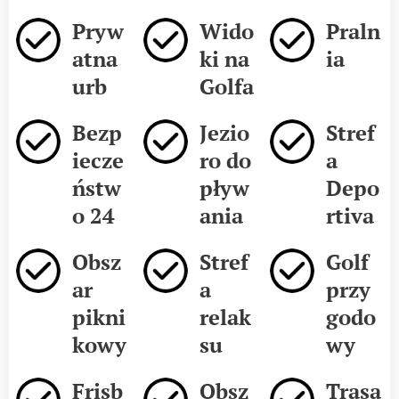
Pryw
Wido
Praln
atna
ki na
ia
urb
Golfa
Bezp
Jezio
Stref
iecze
ro do
a
ństw
pływ
Depo
o 24
ania
rtiva
Obsz
Stref
Golf
ar
a
przy
pikni
relak
godo
kowy
su
wy
Frisb
Obsz
Trasa