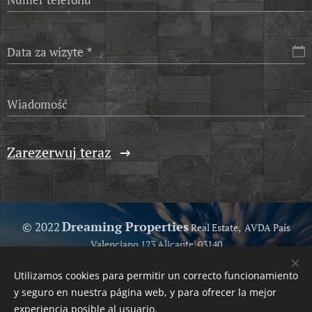
Data za wizyte
Wiadomość
Zarezerwuj teraz
Dreaming Properties
© 2022
Real Estate, AVDA País
Valenciano 123 Alicante, 03140
Because we love help you...
Utilizamos cookies para permitir un correcto funcionamiento
Your Trusted Real Estate
Ciasteczka
y seguro en nuestra página web, y para ofrecer la mejor
experiencia posible al usuario.