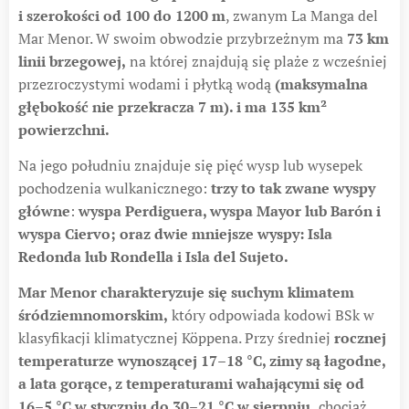
i szerokości od 100 do 1200 m
, zwanym La Manga del
Mar Menor. W swoim obwodzie przybrzeżnym ma
73 km
linii brzegowej,
na której znajdują się plaże z wcześniej
przezroczystymi wodami i płytką wodą
(maksymalna
głębokość nie przekracza 7 m). i ma 135 km²
powierzchni.
Na jego południu znajduje się pięć wysp lub wysepek
pochodzenia wulkanicznego:
trzy to tak zwane wyspy
główne
:
wyspa Perdiguera, wyspa Mayor lub Barón i
wyspa Ciervo; oraz dwie mniejsze wyspy: Isla
Redonda lub Rondella i Isla del Sujeto.
Mar Menor charakteryzuje się suchym klimatem
śródziemnomorskim,
który odpowiada kodowi BSk w
klasyfikacji klimatycznej Köppena. Przy średniej
rocznej
temperaturze wynoszącej 17–18 °C, zimy są łagodne,
a lata gorące, z temperaturami wahającymi się od
16–5 °C w styczniu do 30–21 °C w sierpniu,
chociaż