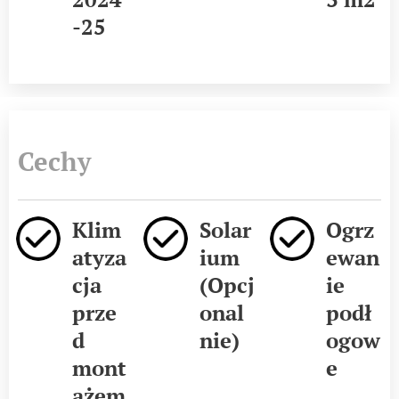
-25
Cechy
Klim
Solar
Ogrz
atyza
ium
ewan
cja
(Opcj
ie
prze
onal
podł
d
nie)
ogow
mont
e
ażem