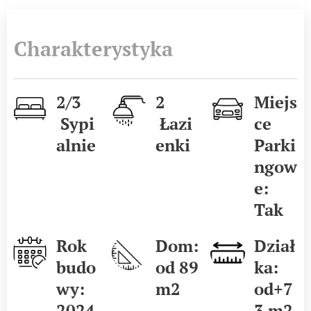
Charakterystyka
2/3
2
Miejs
Sypi
Łazi
ce
alnie
enki
Parki
ngow
e:
Tak
Rok
Dom:
Dział
budo
od 89
ka:
wy:
m2
od+7
2024
3 m2