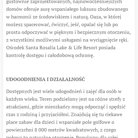
gustownie zaprojektowanych, najnowocześniejszych
domów oferuje aurę wspaniałego luksusu zbudowanego
w harmonii ze środowiskiem i naturą. Oaza, w której
możesz spacerować, ćwiczyć, jeść, opalać się lub po
prostu odpoczywać w pięknym i bezpiecznym otoczeniu,
z wszystkimi możliwymi usługami na wyciągnięcie ręki.
Ośrodek Santa Rosalía Lake & Life Resort posiada
kontrolę dostępu i całodobową ochronę.
UDOGODNIENIA I DZIAŁALNOŚĆ
Dostępnych jest wiele udogodnień i zajęć dla osób w
każdym wieku. Teren podzielony jest na różne strefy z
atrakcjami, gdzie mieszkańcy mogą odpocząć i spędzić
czas z rodziną i przyjaciółmi. Znajdują się tu ciekawe
place zabaw dla dzieci i wspaniałe pole golfowe o
powierzchni 8 000 metrów kwadratowych, z czego
połowa to naturalne otoczenie. Popularny dla całej