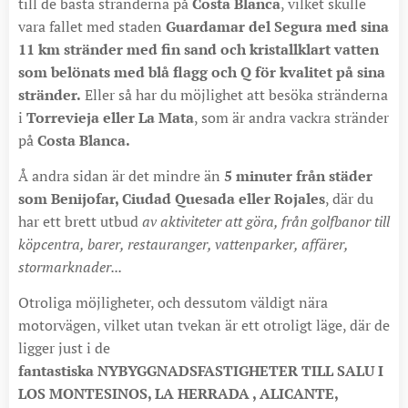
till de bästa stränderna på
Costa Blanca
, vilket skulle
vara fallet med staden
Guardamar del Segura med sina
11 km stränder med fin sand och kristallklart vatten
som belönats med blå flagg och Q för kvalitet på sina
stränder.
Eller så har du möjlighet att besöka stränderna
i
Torrevieja eller La Mata
, som är andra vackra stränder
på
Costa Blanca.
Å andra sidan är det mindre än
5 minuter från städer
som Benijofar, Ciudad Quesada eller Rojales
, där du
har ett brett utbud
av aktiviteter att göra, från golfbanor till
köpcentra, barer, restauranger, vattenparker, affärer,
stormarknader...
Otroliga möjligheter, och dessutom väldigt nära
motorvägen, vilket utan tvekan är ett otroligt läge, där de
ligger just i de
fantastiska
NYBYGGNADSFASTIGHETER TILL SALU I
LOS MONTESINOS, LA HERRADA , ALICANTE,