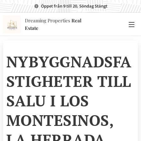
Öppet från 9 till 20, Söndag Stängt
Dreaming Properties
Real
Estate
NYBYGGNADSFA
STIGHETER TILL
SALU I LOS
MONTESINOS,
LA HERRADA,