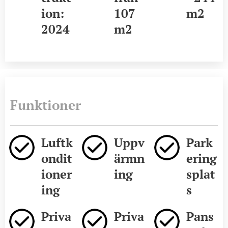
ion:
107
m2
2024
m2
Funktioner
Luftk
Uppv
Park
ondit
ärmn
ering
ioner
ing
splat
ing
s
Priva
Priva
Pans