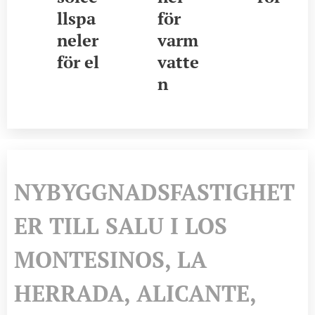
llspa
för
neler
varm
för el
vatte
n
NYBYGGNADSFASTIGHET
ER TILL SALU I LOS
MONTESINOS, LA
HERRADA, ALICANTE,