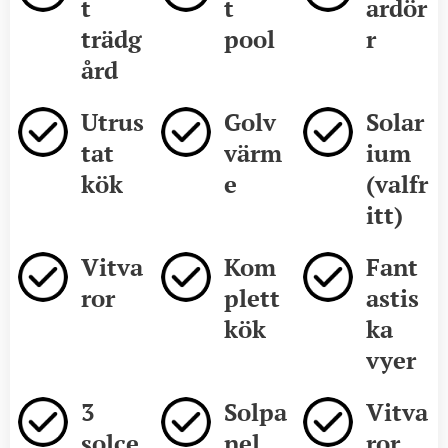
t
t
ardör
trädg
pool
r
ård
Utrus
Golv
Solar
tat
värm
ium
kök
e
(valfr
itt)
Vitva
Kom
Fant
ror
plett
astis
kök
ka
vyer
3
Solpa
Vitva
solce
nel
ror