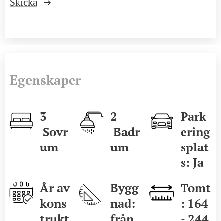
Skicka
Egenskaper
3
2
Park
Sovr
Badr
ering
um
um
splat
s: Ja
År av
Bygg
Tomt
kons
nad:
: 164
trukt
från
- 244