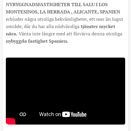
NYBYGGNADSFASTIGHETER TILL SALU I LOS
MONTESINOS, LA HERRADA , ALICANTE, SPANIEN
erbjuder några otroliga bekvämligheter, ett mer än lugnt
område, där du har alla nödvändiga
tjänster mycket
nära.
Vänta inte längre med att förvärva denna otroliga
nybyggda fastighet Spanien.