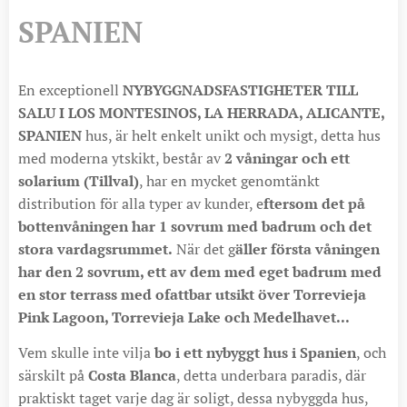
SPANIEN
En exceptionell
NYBYGGNADSFASTIGHETER TILL
SALU I LOS MONTESINOS, LA HERRADA, ALICANTE,
SPANIEN
hus, är helt enkelt unikt och mysigt, detta hus
med moderna ytskikt, består av
2 våningar och ett
solarium (Tillval)
, har en mycket genomtänkt
distribution för alla typer av kunder, e
ftersom det på
bottenvåningen har 1 sovrum med badrum och det
stora vardagsrummet.
När det g
äller första våningen
har den 2 sovrum, ett av dem med eget badrum med
en stor terrass med ofattbar utsikt över Torrevieja
Pink Lagoon, Torrevieja Lake och Medelhavet...
Vem skulle inte vilja
bo i ett nybyggt hus i Spanien
, och
särskilt på
Costa Blanca
, detta underbara paradis, där
praktiskt taget varje dag är soligt, dessa nybyggda hus,