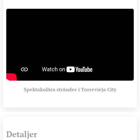
Spektakulära stränder i Torrevieja City
Detaljer