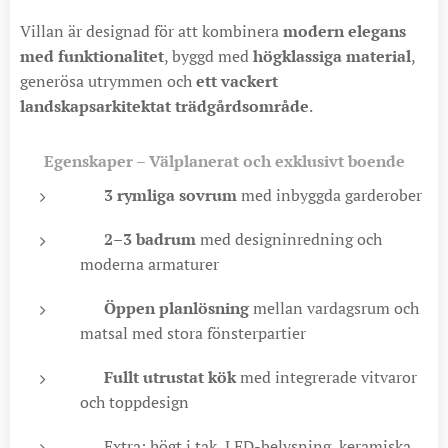
Villan är designad för att kombinera
modern elegans
med funktionalitet
, byggd med
högklassiga material
,
generösa utrymmen och
ett vackert
landskapsarkitektat trädgårdsområde
.
✨
Egenskaper – Välplanerat och exklusivt boende
🛏️
3 rymliga sovrum
med inbyggda garderober
🛁
2–3 badrum
med designinredning och
moderna armaturer
🛋️
Öppen planlösning
mellan vardagsrum och
matsal med stora fönsterpartier
🍽️
Fullt utrustat kök
med integrerade vitvaror
och toppdesign
🌟 Extra: högt i tak, LED-belysning, keramiska