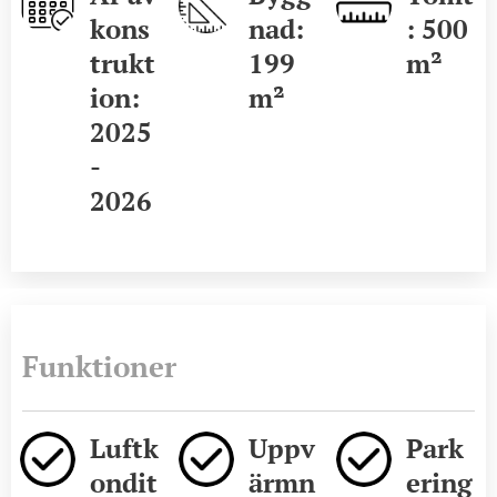
kons
nad:
: 500
trukt
199
m²
ion:
m²
2025
-
2026
Funktioner
Luftk
Uppv
Park
ondit
ärmn
ering