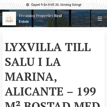
Öppet från 9 till 20, Söndag Stängt
Dreaming Properties
Real
Estate
LYXVILLA TILL
SALU I LA
MARINA,
ALICANTE – 199
M² BOSTAD MED