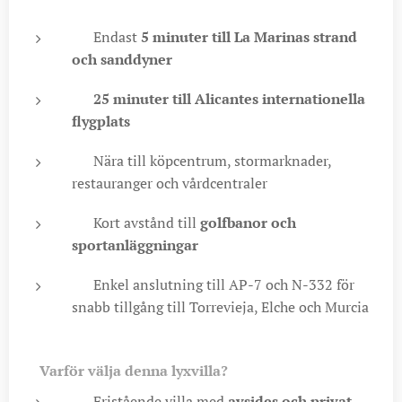
🏖️ Endast
5 minuter till La Marinas strand
och sanddyner
✈️
25 minuter till Alicantes internationella
flygplats
🛒 Nära till köpcentrum, stormarknader,
restauranger och vårdcentraler
⛳ Kort avstånd till
golfbanor och
sportanläggningar
🛣️ Enkel anslutning till AP-7 och N-332 för
snabb tillgång till Torrevieja, Elche och Murcia
✅
Varför välja denna lyxvilla?
🏡 Fristående villa med
avsides och privat