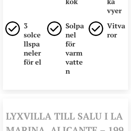
kök
ka
vyer
3
Solpa
Vitva
solce
nel
ror
llspa
för
neler
varm
för el
vatte
n
LYXVILLA TILL SALU I LA
MARINA, ALICANTE – 199