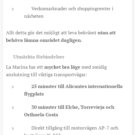
🛍️ Veckomarknader och shoppingcenter i
närheten
Allt detta gör det möjligt att leva bekvämt
utan att
behöva lämna området dagligen
.
🛣️
Utmärkta förbindelser
La Marina har ett
mycket bra läge
med smidig
anslutning till viktiga transportvägar:
🚗
25 minuter till Alicantes internationella
flygplats
🚗
30 minuter till Elche, Torrevieja och
Orihuela Costa
🛣️ Direkt tillgång till motorvägen AP-7 och