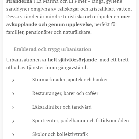
stränderna
i La Marina och El Pinet – långa, gyllene
sanddyner omgivna av tallskogar och kristallklart vatten.
Dessa stränder är mindre turistiska och erbjuder en
mer
avkopplande och genuin upplevelse
, perfekt för
familjer, pensionärer och naturälskare.
🏡
Etablerad och trygg urbanisation
Urbanisationen är
helt självförsörjande
, med ett brett
utbud av tjänster inom gångavstånd:
🛒 Stormarknader, apotek och banker
🍽️ Restauranger, barer och caféer
🏥 Läkarkliniker och tandvård
🏊‍♂️ Sportcenter, padelbanor och fritidsområden
🚸 Skolor och kollektivtrafik