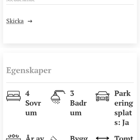
Skicka
Egenskaper
4
3
Park
Sovr
Badr
ering
um
um
splat
s: Ja
År av
Bygg
Tomt