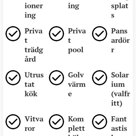
ioner
ing
splat
ing
s
Priva
Priva
Pans
t
t
ardör
trädg
pool
r
ård
Utrus
Golv
Solar
tat
värm
ium
kök
e
(valfr
itt)
Vitva
Kom
Fant
ror
plett
astis