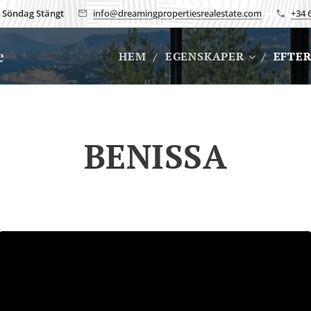
0, Söndag Stängt
info@dreamingpropertiesrealestate.com
+34 
te
HEM
EGENSKAPER
EFTER
BENISSA