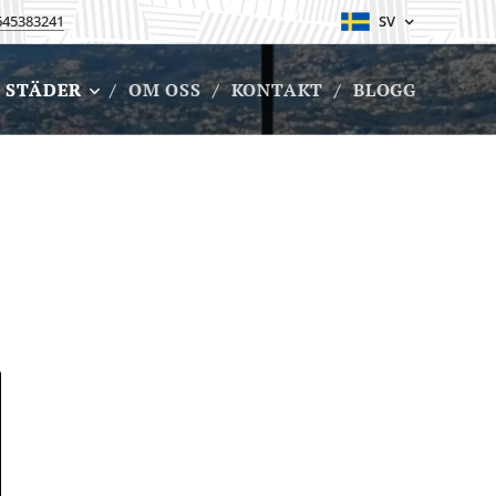
645383241
SV
 STÄDER
OM OSS
KONTAKT
BLOGG