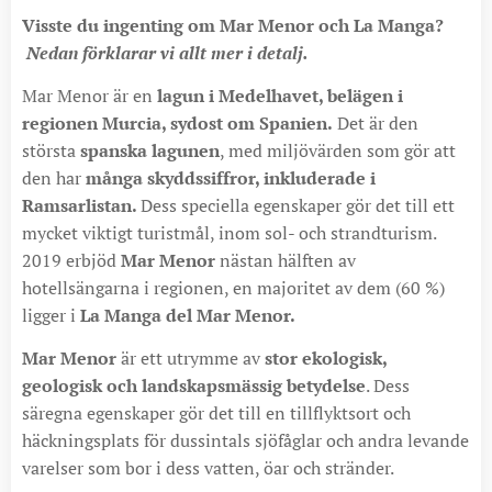
Visste du ingenting om Mar Menor och La Manga?
Nedan förklarar vi allt mer i detalj.
Mar Menor är en
lagun i Medelhavet, belägen i
regionen Murcia, sydost om Spanien.
Det är den
största
spanska lagunen
, med miljövärden som gör att
den har
många skyddssiffror, inkluderade i
Ramsarlistan.
Dess speciella egenskaper gör det till ett
mycket viktigt turistmål, inom sol- och strandturism.​
2019 erbjöd
Mar Menor
nästan hälften av
hotellsängarna i regionen, en majoritet av dem (60 %)
ligger i
La Manga del Mar Menor.
Mar Menor
är ett utrymme av
stor ekologisk,
geologisk och landskapsmässig betydelse
. Dess
säregna egenskaper gör det till en tillflyktsort och
häckningsplats för dussintals sjöfåglar och andra levande
varelser som bor i dess vatten, öar och stränder.