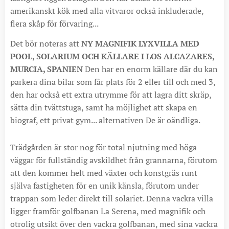
amerikanskt kök med alla vitvaror också inkluderade,
flera skåp för förvaring...
Det bör noteras att
NY MAGNIFIK LYXVILLA MED
POOL, SOLARIUM OCH KÄLLARE I LOS ALCAZARES,
MURCIA, SPANIEN
Den har en enorm källare där du kan
parkera dina bilar som får plats för 2 eller till och med 3,
den har också ett extra utrymme för att lagra ditt skräp,
sätta din tvättstuga, samt ha möjlighet att skapa en
biograf, ett privat gym... alternativen De är oändliga.
Trädgården är stor nog för total njutning med höga
väggar för fullständig avskildhet från grannarna, förutom
att den kommer helt med växter och konstgräs runt
själva fastigheten för en unik känsla, förutom under
trappan som leder direkt till solariet. Denna vackra villa
ligger framför golfbanan La Serena, med magnifik och
otrolig utsikt över den vackra golfbanan, med sina vackra