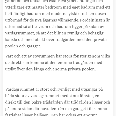
garderob och unika och exklusiva ytbehandlingar och
ytterligare ett master bedroom med eget badrum med ett
helt färdigt badrum med moderna ytskikt och en dusch
utformad för de nya ägarnas välmående. Fördelningen är
utformad så att sovrum och badrum ligger på sidan av
vardagsrummet, så att det blir en rymlig och behaglig
känsla och med utsikt över trädgården med den privata
poolen och garaget.
Vart och ett av sovrummen har stora fönster genom vilka
de direkt kan komma åt den enorma trädgården med
utsikt över den långa och enorma privata poolen.
Vardagsrummet är stort och rymligt med utgångar på
båda sidor av vardagsrummet med stora fönster, en
direkt till den bakre trädgården där trädgården ligger och
på andra sidan där huvudentrén och garaget till samma
fastighet ligger. belägen. Den har också ett enormt