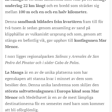
underlag 22 km långt
och en bredd som sträcker sig
mellan
100 m och en och en halv kilometer.
Denna
sandbank bildades från kvartären
fram till för
två tusen år sedan genom ansamling av sand på
klipphällar av vulkaniskt ursprung och som, genom att
stänga en befintlig vik, gav upphov till
kustlagunen Mar
Menor.
I norr ligger regionalparken
Salinas y Arenales de San
Pedro del Pinatar och i söder Cabo de Palos.
La Manga
är en av de unika platserna som har
egenskapen att stanna kvar i minnet av dem som
besöker den. Denna unika landremsa som skiljer den
största saltvattenlagunen i Europa känd som Mar
Menor
och Medelhavet är en av de mest lämpliga
destinationerna för en semester med barn som kommer
att bli oförglömlig.