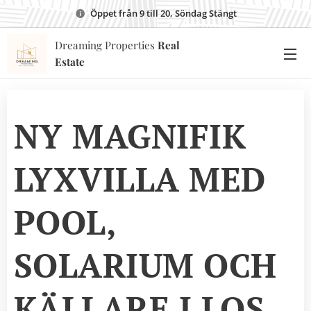
Öppet från 9 till 20, Söndag Stängt
Dreaming Properties
Real
Estate
NY MAGNIFIK
LYXVILLA MED
POOL,
SOLARIUM OCH
KÄLLARE I LOS