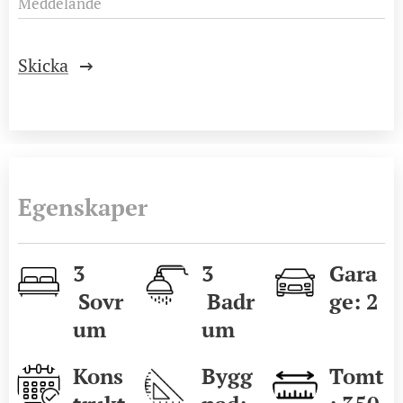
Meddelande
Skicka
Egenskaper
3
3
Gara
Sovr
Badr
ge: 2
um
um
Kons
Bygg
Tomt