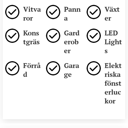
Vitva
Pann
Växt
ror
a
er
Kons
Gard
LED
tgräs
erob
Light
er
s
Förrå
Gara
Elekt
d
ge
riska
fönst
erluc
kor