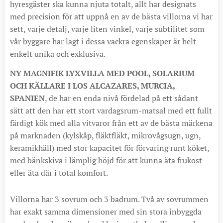
hyresgäster ska kunna njuta totalt, allt har designats
med precision för att uppnå en av de bästa villorna vi har
sett, varje detalj, varje liten vinkel, varje subtilitet som
vår byggare har lagt i dessa vackra egenskaper är helt
enkelt unika och exklusiva.
NY MAGNIFIK LYXVILLA MED POOL, SOLARIUM
OCH KÄLLARE I LOS ALCAZARES, MURCIA,
SPANIEN
, de har en enda nivå fördelad på ett sådant
sätt att den har ett stort vardagsrum-matsal med ett fullt
färdigt kök med alla vitvaror från ett av de bästa märkena
på marknaden (kylskåp, fläktfläkt, mikrovågsugn, ugn,
keramikhäll) med stor kapacitet för förvaring runt köket,
med bänkskiva i lämplig höjd för att kunna äta frukost
eller äta där i total komfort.
Villorna har 3 sovrum och 3 badrum. Två av sovrummen
har exakt samma dimensioner med sin stora inbyggda