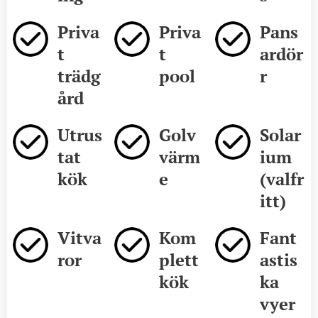
Priva
Priva
Pans
t
t
ardör
trädg
pool
r
ård
Utrus
Golv
Solar
tat
värm
ium
kök
e
(valfr
itt)
Vitva
Kom
Fant
ror
plett
astis
kök
ka
vyer