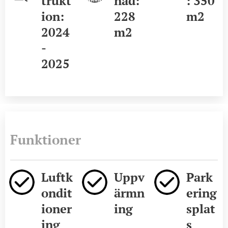
trukt
nad:
: 350
ion:
228
m2
2024
m2
-
2025
Funktioner
Luftk
Uppv
Park
ondit
ärmn
ering
ioner
ing
splat
ing
s