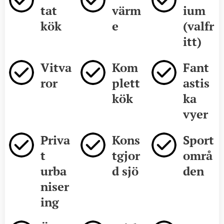
tat
värm
ium
kök
e
(valfr
itt)
Vitva
Kom
Fant
ror
plett
astis
kök
ka
vyer
Priva
Kons
Sport
t
tgjor
områ
urba
d sjö
den
niser
ing