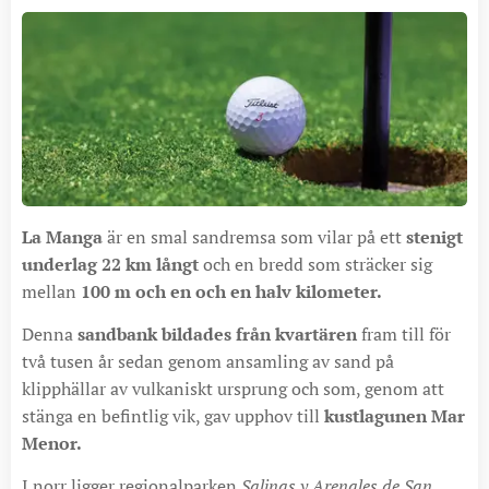
La Manga
är en smal sandremsa som vilar på ett
stenigt
underlag 22 km långt
och en bredd som sträcker sig
mellan
100 m och en och en halv kilometer.
Denna
sandbank bildades från kvartären
fram till för
två tusen år sedan genom ansamling av sand på
klipphällar av vulkaniskt ursprung och som, genom att
stänga en befintlig vik, gav upphov till
kustlagunen Mar
Menor.
I norr ligger regionalparken
Salinas y Arenales de San