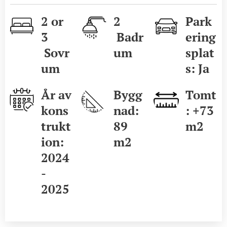
2 or
2
Park
3
Badr
ering
Sovr
um
splat
um
s: Ja
År av
Bygg
Tomt
kons
nad:
: +73
trukt
89
m2
ion:
m2
2024
-
2025