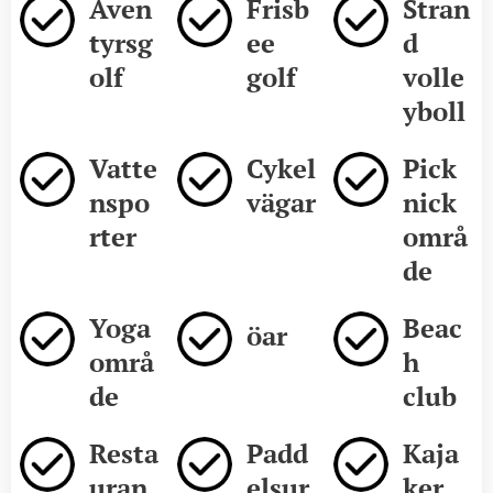
Även
Frisb
Stran
tyrsg
ee
d
olf
golf
volle
yboll
Vatte
Cykel
Pick
nspo
vägar
nick
rter
områ
de
Yoga
Beac
öar
områ
h
de
club
Resta
Padd
Kaja
uran
elsur
ker