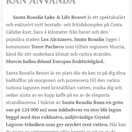
🆕
Santa Rosalía Lake & Life Resort
är ett spektakulärt
och exklusivt nytt bostads- och fritidskomplex på Costa
Cálidas kust, bara 4 kilometer från havet och den
populära staden
Los Alcázares. Santa Rosalía
ligger i
kommunen
Torre Pacheco
som tillhör regionen Murcia,
känd för sitt underbara klimat och vackra stränder.
Murcia kallas ibland Europas fruktträdgård.
Santa Rosalía Resort är en plats där du kan ta på dig dina
badtofflor på morgonen och promenera till den vackra
turkosa lagunen med kristallklart vatten, svalka dig och
sedan njuta av en kopp kaffe på en av de eleganta
strandbarerna. I hjärtat av
Santa Rosalía finns en grön
oas på 124 000 m2 som inkluderar en stor blå lagun
byggd med den exklusiva, miljövänliga Crystal
Lagoon-tekniken som ger mycket rent vatten.
Här kan
du njuta av vattensporter eller koppla av på en av de