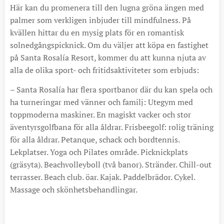
Här kan du promenera till den lugna gröna ängen med
palmer som verkligen inbjuder till mindfulness. På
kvällen hittar du en mysig plats för en romantisk
solnedgångspicknick. Om du väljer att köpa en fastighet
på Santa Rosalía Resort, kommer du att kunna njuta av
alla de olika sport- och fritidsaktiviteter som erbjuds:
– Santa Rosalía har flera sportbanor där du kan spela och
ha turneringar med vänner och familj: Utegym med
toppmoderna maskiner. En magiskt vacker och stor
äventyrsgolfbana för alla åldrar. Frisbeegolf: rolig träning
för alla åldrar. Petanque, schack och bordtennis.
Lekplatser. Yoga och Pilates område. Picknickplats
(gräsyta). Beachvolleyboll (två banor). Stränder. Chill-out
terrasser. Beach club. öar. Kajak. Paddelbrädor. Cykel.
Massage och skönhetsbehandlingar.