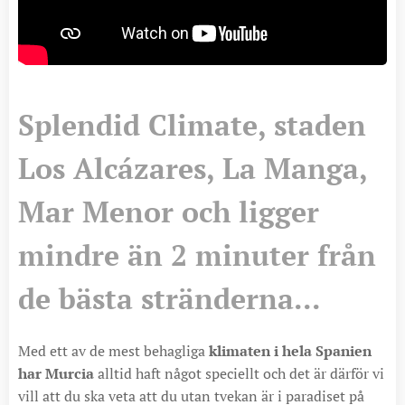
Splendid Climate, staden
Los Alcázares, La Manga,
Mar Menor och ligger
mindre än 2 minuter från
de bästa stränderna...
Med ett av de mest behagliga
klimaten i hela Spanien
har Murcia
alltid haft något speciellt och det är därför vi
vill att du ska veta att du utan tvekan är i paradiset på