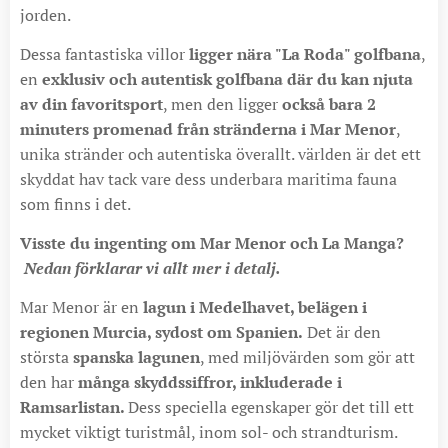
jorden.
Dessa fantastiska villor
ligger nära "La Roda" golfbana
,
en
exklusiv och autentisk golfbana där du kan njuta
av din favoritsport
, men den ligger
också bara 2
minuters promenad från stränderna i Mar Menor
,
unika stränder och autentiska överallt. världen är det ett
skyddat hav tack vare dess underbara maritima fauna
som finns i det.
Visste du ingenting om Mar Menor och La Manga?
Nedan förklarar vi allt mer i detalj.
Mar Menor är en
lagun i Medelhavet, belägen i
regionen Murcia, sydost om Spanien.
Det är den
största
spanska lagunen
, med miljövärden som gör att
den har
många skyddssiffror, inkluderade i
Ramsarlistan.
Dess speciella egenskaper gör det till ett
mycket viktigt turistmål, inom sol- och strandturism.​