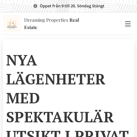
Öppet från 9 till 20, Söndag Stängt
Dreaming Properties
Real
Estate
NYA
LÄGENHETER
MED
SPEKTAKULÄR
UTSIKT I PRIVAT