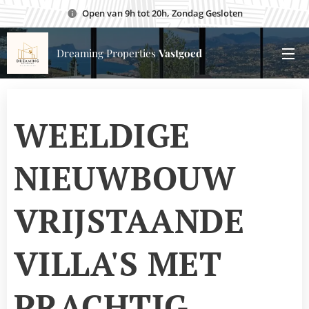
Open van 9h tot 20h, Zondag Gesloten
Dreaming Properties
Vastgoed
WEELDIGE
NIEUWBOUW
VRIJSTAANDE
VILLA'S MET
PRACHTIG