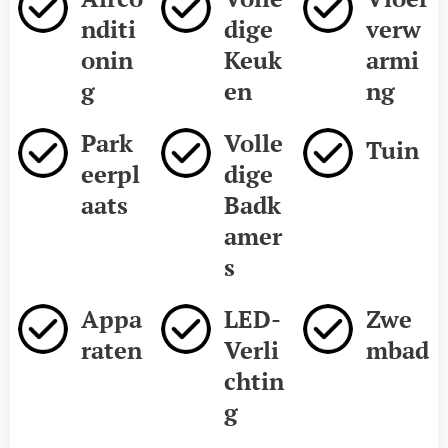
nditi
dige
verw
onin
Keuk
armi
g
en
ng
Park
Volle
Tuin
eerpl
dige
aats
Badk
amer
s
Appa
LED-
Zwe
raten
Verli
mbad
chtin
g