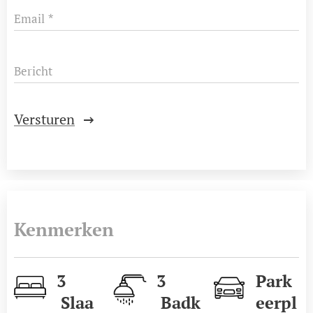
Email
Bericht
Versturen
Kenmerken
3
3
Park
Slaa
Badk
eerpl