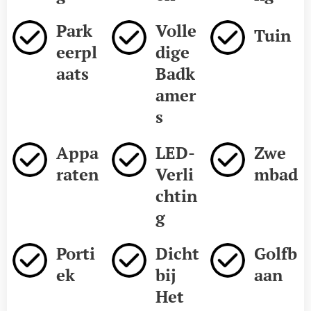
Park
Volle
Tuin
eerpl
dige
aats
Badk
amer
s
Appa
LED-
Zwe
raten
Verli
mbad
chtin
g
Porti
Dicht
Golfb
ek
bij
aan
Het