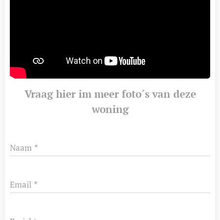
Vraag hier im meer foto´s van deze
woning
Naam
Email