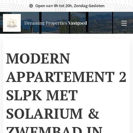
Open van 9h tot 20h, Zondag Gesloten
Dreaming Properties
Vastgoed
MODERN
APPARTEMENT 2
SLPK MET
SOLARIUM &
ZWEMBAD IN