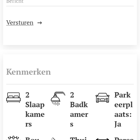
Bericht
Versturen
Kenmerken
2
2
Park
Slaap
Badk
eerpl
kame
amer
aats:
rs
s
Ja
Bou
Thui
Perce