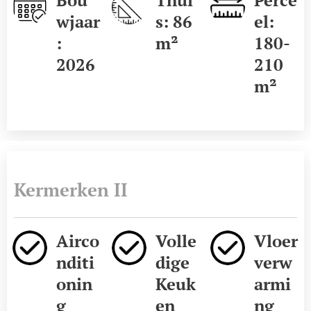
wjaar
s: 86
el:
:
m²
180-
2026
210
m²
Kermerken II
Airco
Volle
Vloer
nditi
dige
verw
onin
Keuk
armi
g
en
ng