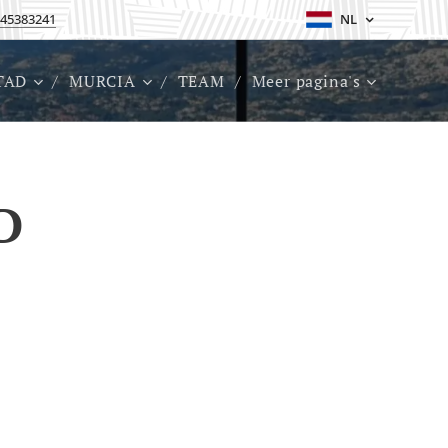
45383241
NL
TAD
MURCIA
TEAM
Meer pagina's
D