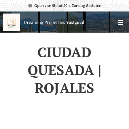
Open van 9h tot 20h, Zondag Gesloten
Dreaming Properties
Vastgoed
CIUDAD
QUESADA |
ROJALES