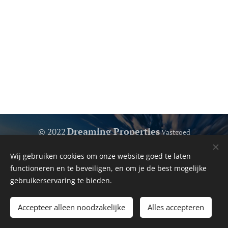
Dreaming Properties
© 2022
Vastgoed
Omdat wij u graag helpen...
Wij gebruiken cookies om onze website goed te laten
Uw vertrouwde onroerend goed
Cookies
functioneren en te beveiligen, en om je de best mogelijke
gebruikerservaring te bieden.
Talen
Español
English
Polski
Svenska
Français
Nederlands
Accepteer alleen noodzakelijke
Alles accepteren
Български
Deutsch