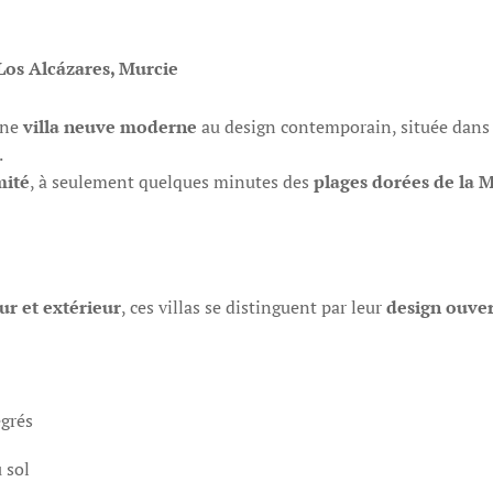
Los Alcázares, Murcie
une
villa neuve moderne
au design contemporain, située dans
.
mité
, à seulement quelques minutes des
plages dorées de la 
ur et extérieur
, ces villas se distinguent par leur
design ouver
grés
 sol