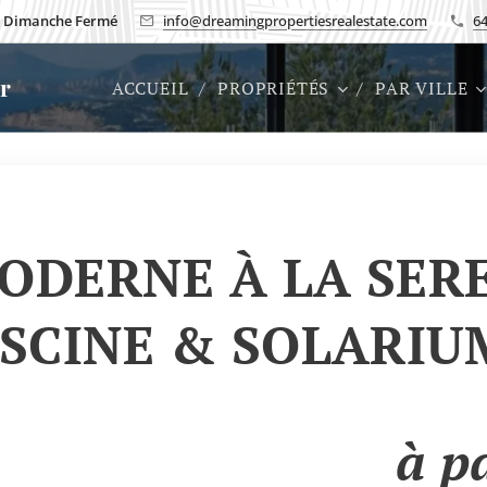
h, Dimanche Fermé
info@dreamingpropertiesrealestate.com
6
er
ACCUEIL
PROPRIÉTÉS
PAR VILLE
ODERNE À LA SERE
ISCINE & SOLARIU
à p