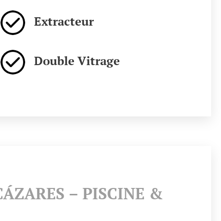
Extracteur
Double Vitrage
ÁZARES – PISCINE &