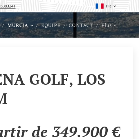
45383241
FR
MURCIA
ÉQUIPE
CONTACT
Plus
NA GOLF, LOS
M
artir de 349.900 €