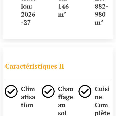
ion:
146
882-
2026
m²
980
-27
m²
Caractéristiques II
Clim
Chau
Cuisi
atisa
ffage
ne
tion
au
Com
sol
plète