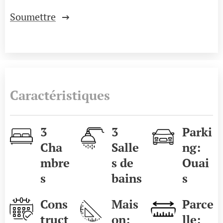
Soumettre
Caractéristiques
3
3
Parki
Cha
Salle
ng:
mbre
s de
Ouai
s
bains
s
Cons
Mais
Parce
truct
on:
lle: