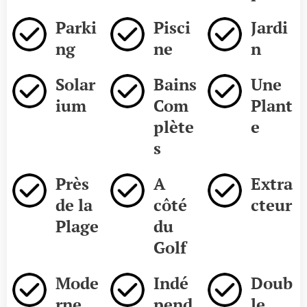
Parki
Pisci
Jardi
ng
ne
n
Solar
Bains
Une
ium
Com
Plant
plète
e
s
Près
A
Extra
de la
côté
cteur
Plage
du
Golf
Mode
Indé
Doub
rne
pend
le