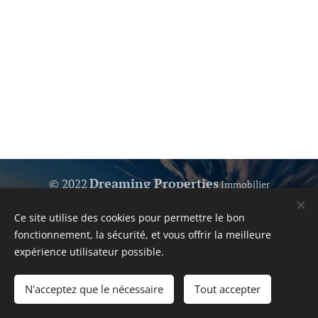
Dreaming Properties
© 2022
Immobilier
Parce que nous aimons vous aider...
Ce site utilise des cookies pour permettre le bon
Votre bien immobilier de confiance
Cookies
fonctionnement, la sécurité, et vous offrir la meilleure
expérience utilisateur possible.
Langues
Español
English
Polski
Svenska
Français
Nederlands
N'acceptez que le nécessaire
Tout accepter
Български
Deutsch