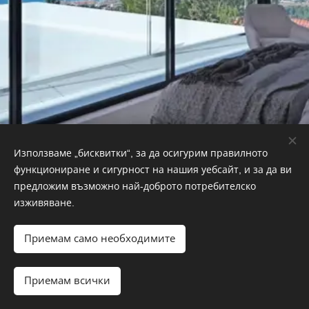
Използваме „бисквитки“, за да осигурим правилното
Dreaming Properties
© 2022
Real Estate, AVDA País
функциониране и сигурност на нашия уебсайт, и за да ви
Valenciano, Alicante, 03140
предложим възможно най-доброто потребителско
Защото обичаме да ви помагаме…
изживяване.
Вашият доверен партньор в недвижимите имоти
Бисквитки
Приемам само необходимите
Езици
Español
English
Polski
Svenska
Français
Nederlands
Приемам всички
Български
Deutsch