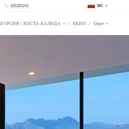
645383241
BG
МУРСИЯ | КОСТА КАЛИДА
ЕКИП
Още