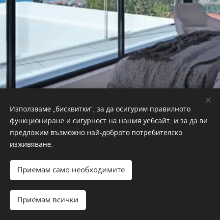
Използваме „бисквитки“, за да осигурим правилното
Dreaming Properties
© 2022
Real Estate, AVDA País
функциониране и сигурност на нашия уебсайт, и за да ви
Valenciano, Alicante, 03140
предложим възможно най-доброто потребителско
Защото обичаме да ви помагаме…
изживяване.
Вашият доверен партньор в недвижимите имоти
Бисквитки
Приемам само необходимите
Езици
Español
English
Polski
Svenska
Français
Nederlands
Приемам всички
Български
Deutsch